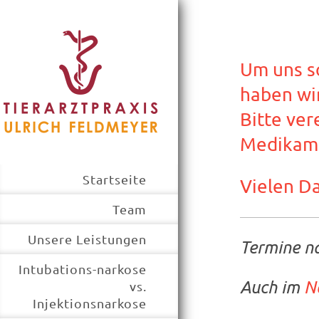
Um uns so
haben wi
Bitte ver
Medikame
Startseite
Vielen Da
Team
Unsere Leistungen
Termine n
Intubations-narkose
Auch im
N
vs.
Injektionsnarkose