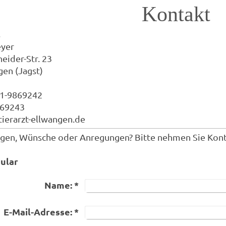
Kontakt
s
eyer
eider-Str.
23
gen (Jagst)
61-9869242
869243
tierarzt-ellwangen.de
gen, Wünsche oder Anregungen? Bitte nehmen Sie Kontak
ular
Name:
*
E-Mail-Adresse:
*