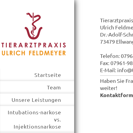
Tierarztpraxi
Ulrich Feldm
Dr.-Adolf-Schn
73479
Ellwan
Telefon: 079
Fax: 07961-9
E-Mail: info@
Startseite
Haben Sie Fra
Team
weiter!
Kontaktform
Unsere Leistungen
Intubations-narkose
vs.
Injektionsnarkose